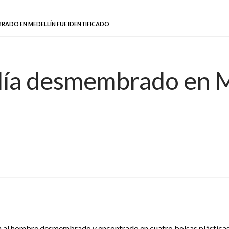
BRADO EN MEDELLÍN FUE IDENTIFICADO
calía desmembrado en 
ron al hombre desmembrado y encontrado en cuatro bolsas plásticas