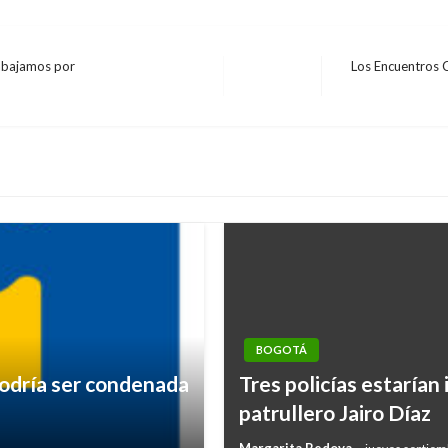
rabajamos por
Los Encuentros 
Entrada
siguiente
BOGOTÁ
podría ser condenada
Tres policías estarían
patrullero Jairo Díaz