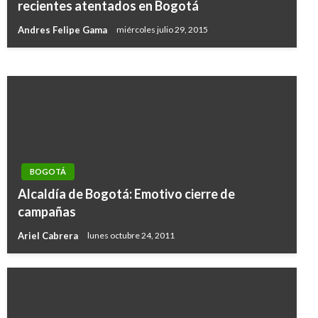
No habrá cambios en el pico y placa en Bogotá
recientes atentados en Bogotá
al inicio de 2021
Andres Felipe Gama
miércoles julio 29, 2015
Iván Briceño
domingo enero 3, 2021
BOGOTÁ
Alcaldía de Bogotá: Emotivo cierre de
campañas
Ariel Cabrera
lunes octubre 24, 2011