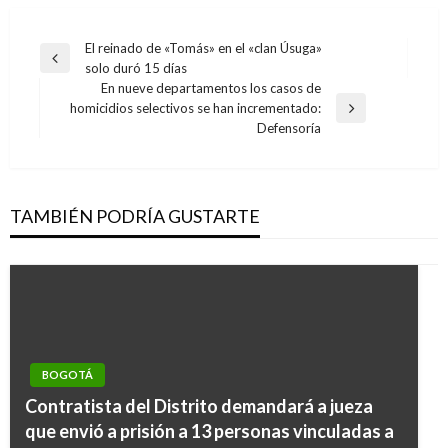
Navegación
El reinado de «Tomás» en el «clan Úsuga»
Entrada
solo duró 15 días
de
anterior
En nueve departamentos los casos de
entradas
homicidios selectivos se han incrementado:
Entrada
Defensoría
siguiente
TAMBIÉN PODRÍA GUSTARTE
BOGOTÁ
Contratista del Distrito demandará a jueza
BOGOTÁ
que envió a prisión a 13 personas vinculadas a