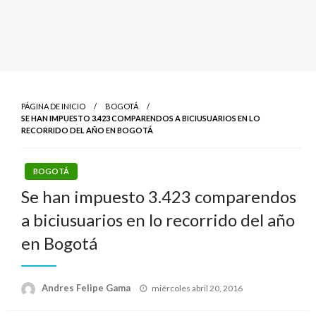
PÁGINA DE INICIO
BOGOTÁ
SE HAN IMPUESTO 3.423 COMPARENDOS A BICIUSUARIOS EN LO
RECORRIDO DEL AÑO EN BOGOTÁ
BOGOTÁ
Se han impuesto 3.423 comparendos
a biciusuarios en lo recorrido del año
en Bogotá
Publicado
Andres Felipe Gama
miércoles abril 20, 2016
el