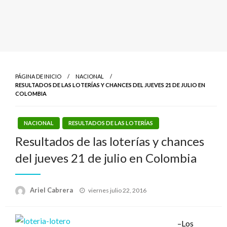
PÁGINA DE INICIO
NACIONAL
RESULTADOS DE LAS LOTERÍAS Y CHANCES DEL JUEVES 21 DE JULIO EN
COLOMBIA
NACIONAL
RESULTADOS DE LAS LOTERÍAS
Resultados de las loterías y chances
del jueves 21 de julio en Colombia
Publicado
Ariel Cabrera
viernes julio 22, 2016
el
–Los