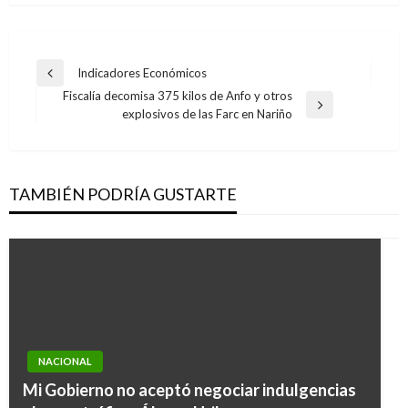
Navegación
Indicadores Económicos
Entrada
de
Fiscalía decomisa 375 kilos de Anfo y otros
anterior
Entrada
explosivos de las Farc en Nariño
entradas
siguiente
TAMBIÉN PODRÍA GUSTARTE
NACIONAL
Mi Gobierno no aceptó negociar indulgencias