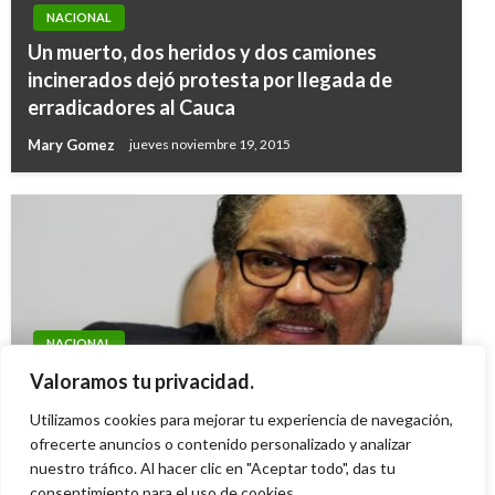
NACIONAL
Un muerto, dos heridos y dos camiones
incinerados dejó protesta por llegada de
erradicadores al Cauca
Mary Gomez
jueves noviembre 19, 2015
NACIONAL
Al fin qué: ¿Iván Márquez está muerto o está
Valoramos tu privacidad.
vivo?
Utilizamos cookies para mejorar tu experiencia de navegación,
Ariel Cabrera
ofrecerte anuncios o contenido personalizado y analizar
lunes julio 24, 2023
nuestro tráfico. Al hacer clic en "Aceptar todo", das tu
consentimiento para el uso de cookies.