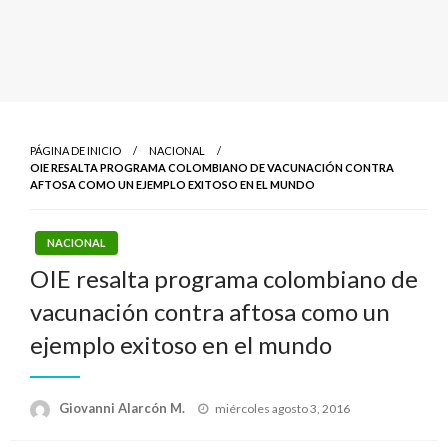
PÁGINA DE INICIO
NACIONAL
OIE RESALTA PROGRAMA COLOMBIANO DE VACUNACIÓN CONTRA
AFTOSA COMO UN EJEMPLO EXITOSO EN EL MUNDO
NACIONAL
OIE resalta programa colombiano de
vacunación contra aftosa como un
ejemplo exitoso en el mundo
Publicado
Giovanni Alarcón M.
miércoles agosto 3, 2016
el