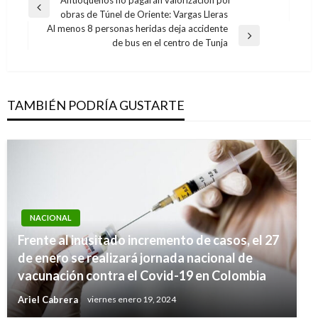
Navegación
Entrada
obras de Túnel de Oriente: Vargas Lleras
de
anterior
Al menos 8 personas heridas deja accidente
entradas
Entrada
de bus en el centro de Tunja
siguiente
TAMBIÉN PODRÍA GUSTARTE
NACIONAL
Frente al inusitado incremento de casos, el 27
de enero se realizará jornada nacional de
vacunación contra el Covid-19 en Colombia
Ariel Cabrera
viernes enero 19, 2024