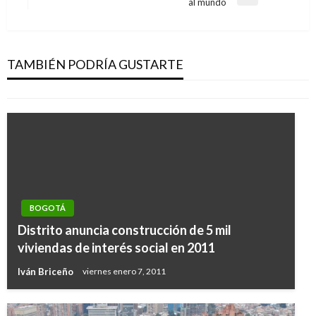
Entrada
al mundo
siguiente
BOGOTÁ
Ya empezaron a regir las nuevas tarifas de
taxis en Bogotá
TAMBIÉN PODRÍA GUSTARTE
Andres Felipe Gama
jueves octubre 13, 2016
BOGOTÁ
Distrito anuncia construcción de 5 mil
viviendas de interés social en 2011
Iván Briceño
viernes enero 7, 2011