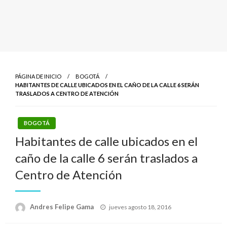
PÁGINA DE INICIO
BOGOTÁ
HABITANTES DE CALLE UBICADOS EN EL CAÑO DE LA CALLE 6 SERÁN
TRASLADOS A CENTRO DE ATENCIÓN
BOGOTÁ
Habitantes de calle ubicados en el
caño de la calle 6 serán traslados a
Centro de Atención
Publicado
Andres Felipe Gama
jueves agosto 18, 2016
el