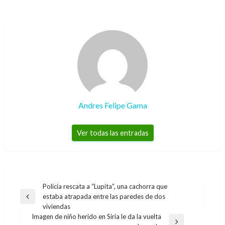
Andres Felipe Gama
Ver todas las entradas
Navegación
Policía rescata a “Lupita”, una cachorra que
estaba atrapada entre las paredes de dos
de
Entrada
viviendas
anterior
entradas
Imagen de niño herido en Siria le da la vuelta