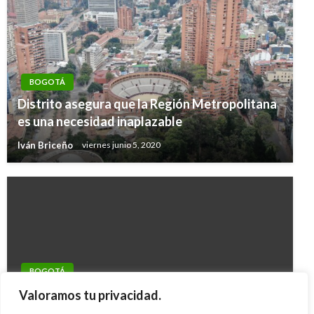
BOGOTÁ
Distrito asegura que la Región Metropolitana
es una necesidad inaplazable
Iván Briceño
viernes junio 5, 2020
BOGOTÁ
Avanzan cierres nocturnos en vías de acceso a
Valoramos tu privacidad.
ElDorado