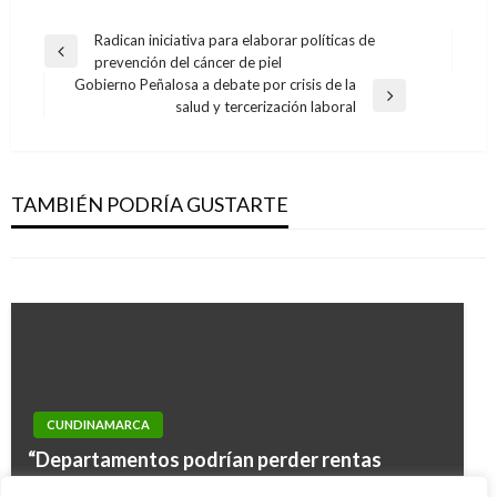
Navegación
Radican iniciativa para elaborar políticas de
Entrada
prevención del cáncer de piel
de
anterior
Gobierno Peñalosa a debate por crisis de la
entradas
Entrada
salud y tercerización laboral
siguiente
CUNDINAMARCA
CUNDINAMARCA
Entregan ayudas humanitarias a damnificadas
Más de $5 mil millones para refinanciar Plan
de La Palma y Viotá
TAMBIÉN PODRÍA GUSTARTE
Departamental de Aguas en Cundinamarca
Iván Briceño
jueves abril 18, 2019
Iván Briceño
viernes septiembre 14, 2018
CUNDINAMARCA
CUNDINAMARCA
“Departamentos podrían perder rentas
Alcaldía de La Mesa media entre situación
cedidas” advierte gobernador de