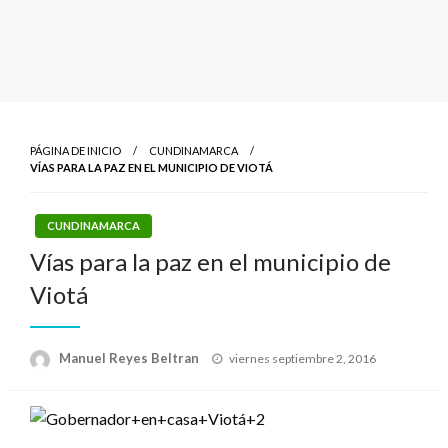
PÁGINA DE INICIO
CUNDINAMARCA
VÍAS PARA LA PAZ EN EL MUNICIPIO DE VIOTÁ
CUNDINAMARCA
Vías para la paz en el municipio de
Viotá
Publicado
Manuel Reyes Beltran
viernes septiembre 2, 2016
el