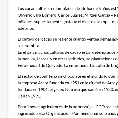
Los cacaocultores colombianos desde hace 56 años están
Oliverio Lara Borrero, Carlos Suárez, Miguel García y 
millones, supuestamente gastaría el dinero a la topa to
adelante.
El cultivo del cacao se resiente cuando ventea demasiado, 
a su sombra.
En el país muchos cultivos de cacao están deteriorados
la monilia, ácaros, y en otras latitudes, las plantacione
Enfermedad de Quevedo. La enfermedad escoba de bruja in
El sector de confitería de chocolate en el mundo lo domi
la empresa Arcor fundada en 1951 en la ciudad de Arro
fundada en 1906; el grupo Nutresa que nació en 1920; e
Cali en 1991.
Para “mover agricultores de la pobreza”, el ICCO recien
ingresado a esa Organización. Por mencionar sólo unos po