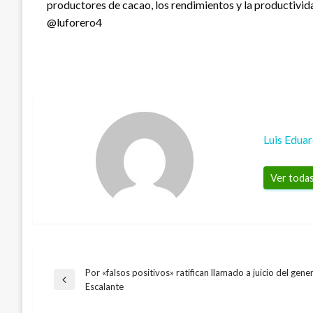
productores de cacao, los rendimientos y la productividad
@luforero4
Luis Edua
Ver todas
Por «falsos positivos» ratifican llamado a juicio del gener
Navegación
Entrada
Escalante
anterior