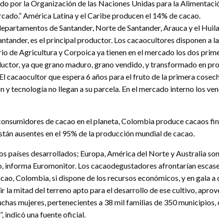
ido por la Organización de las Naciones Unidas para la Alimentació
ercado.” América Latina y el Caribe producen el 14% de cacao.
os departamentos de Santander, Norte de Santander, Arauca y el Huil
ntander, es el principal productor. Los cacaocultores disponen a l
o de Agricultura y Corpoica ya tienen en el mercado los dos prim
ductor, ya que grano maduro, grano vendido, y transformado en pr
. El cacaocultor que espera 6 años para el fruto de la primera cose
ón y tecnología no llegan a su parcela. En el mercado interno los v
 consumidores de cacao en el planeta, Colombia produce cacaos fi
stán ausentes en el 95% de la producción mundial de cacao.
os países desarrollados; Europa, América del Norte y Australia so
do, informa Euromonitor. Los cacaodegustadores afrontarían escase
acao, Colombia, si dispone de los recursos económicos, y en gala a 
ir la mitad del terreno apto para el desarrollo de ese cultivo, apr
uchas mujeres, pertenecientes a 38 mil familias de 350 municipios,
indicó una fuente oficial.