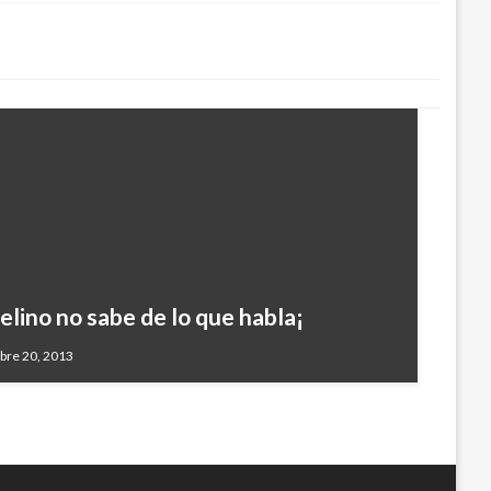
elino no sabe de lo que habla¡
 ´´…. y de aquello……
bre 20, 2013
rtes septiembre 11, 2012