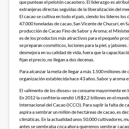
que puntean el pelotón cacaotero. El liderazgo es atribu
extranjeras directas seguidas de la liberalización del m
El cacao se cultiva en todo el país, siendo los líderes l
47.000 toneladas de cacao, San Vicente de Chucurí, en Sa
producción de Cacao Fino de Sabor y Aroma; el Ministeri
es de los productos más atractivos para el pequeño pro
se preparan cosméticos, lociones para la piel, y jabones
desmejora en su calidad de vida, fuera que la capacitaci
fijan el precio, no llegan a dos decenas.
Para alcanzar la meta de llegar a más 1.500 millones de
organización establecida hace 43 años. Sabor y aroma e
El «alimento de los dioses» se consume mayormente en l
En 2012 la confitería vendió US$2,2 billones en el mun
Internacional del Cacao (ICCO). Para suplir la falta de c
aspira a sembrar un millón de hectáreas de cacao, es dec
climáticas. En la actualidad unos 50.000 cultivadores, m
antes se sembraba coca ahora queremos sembrar cacao”, 