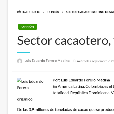
PÁGINA DE INICIO
OPINIÓN
SECTOR CACAOTERO, FINO DE S
OPINIÓN
Sector cacaotero, 
Publicado
Luis Eduardo Forero Medina
miércoles septiembre 7, 2
el
Por: Luis Eduardo Forero Medina
En América Latina, Colombia, es el 
totalidad. República Dominicana, Ve
orgánico.
De las 3,9 millones de toneladas de cacao que se producen