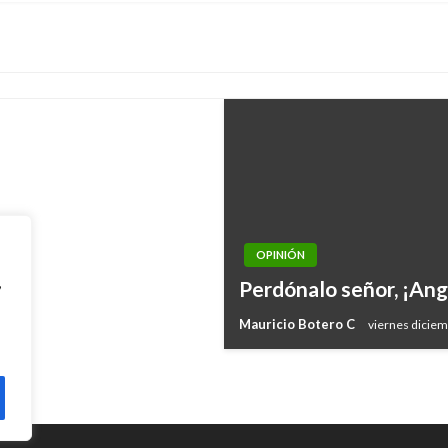
OPINIÓN
DEPORTES
,
Perdónalo señor, ¡Ang
Mucho ´´ toque, toque
Mauricio Botero C
viernes diciem
Julio Fernando Rivera Vallejo
ma