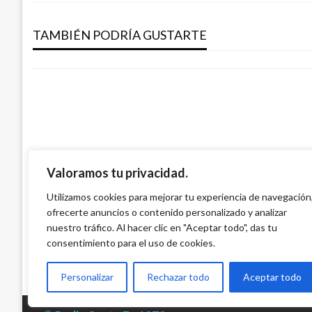
de
OPINIÓN
LOS CORRUPTOS INOCENTES
TAMBIÉN PODRÍA GUSTARTE
entradas
Gabriel Ortiz
sábado febrero 25, 2017
Valoramos tu privacidad.
OPINIÓN
Utilizamos cookies para mejorar tu experiencia de navegación
ofrecerte anuncios o contenido personalizado y analizar
DEMASIADO PARA POCOS AÑOS
nuestro tráfico. Al hacer clic en "Aceptar todo", das tu
Diego Calle Perez
domingo julio 2, 2017
consentimiento para el uso de cookies.
Personalizar
Rechazar todo
Aceptar todo