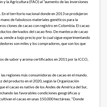
n y la Agricultura (FAO) al “aumento de las inversiones
a. En el territorio nacional donde en 2013 se produjeron
a mano de fabulosos materiales genéticos para la
eros clones de cacao con registro en Colombia. El cacao
oductos derivados del cacao fino. De manteca de cacao
cha, vende a bajo precio por lo cual sigue experimentando
endedores son miles y los compradores, que son los que
nos de sabor y aroma certificados en 2011 por la ICCO,
n las regiones más consumidoras de cacao en el mundo.
z del producto en el 2020, según la Organización
que el cacao es nativo de los Andes de América del Sur,
ovechando las favorables condiciones geográficas y
 cultivan el cacao en unas 150.000 hectáreas. “Donde