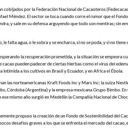
 cobijados por la Federación Nacional de Cacaoteros (Fedecacao),
Rafael Méndez. El sector se toca cuando corre el rumor que el Fon
londra, y sale en su defensa arguyendo que todo son mentiras; sin
le falta agua, o le sobra y se encharca, si no se poda, y si no tien
, esperando la recuperación prometida, y la situación se empeora 
s de cacao pueden padecer de ciertas hierbas como el virus del edema
timida a los cultivos en Brasil y Ecuador, y en Africa el Ébola.
nan las norteamericanas Kraft Foods Inc y Mars Inc; la suiza Nestl
yito, Córdoba (Argentina) y la empresa mexicana Grupo Bimbo. En 
n ese mismo año surgió en Medellín la Compañía Nacional de Choc
temente propuso la creación de un Fondo de Sostenibilidad del Cac
cos desafíos graves a los que se enfrenta el mercado del cacao, es