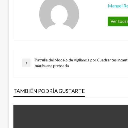
Manuel Re
Ver todas
Patrulla del Modelo de Vigilancia por Cuadrantes incaut
Navegación
Entrada
marihuana prensada
anterior
de
TAMBIÉN PODRÍA GUSTARTE
entradas