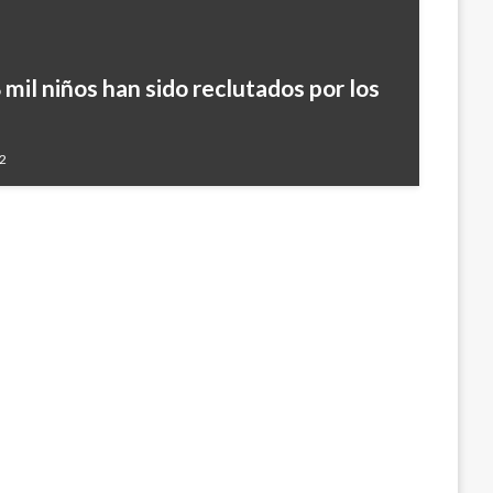
mil niños han sido reclutados por los
ón Gustavo Moreno acepta cargos y
recibido «un par de dólares»
12
7