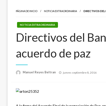
PÁGINA DE INICIO
NOTICIA EXTRAORDINARIA
DIRECTIVOS DEL 
NOTICIA EXTRAORDINARIA
Directivos del Ban
acuerdo de paz
Publicado
Manuel Reyes Beltran
jueves septiembre 8, 2016
el
A la firma del Acuerdo Final de la negociación de Paz, e