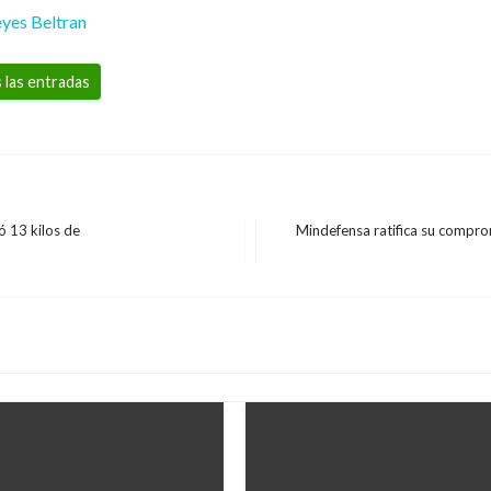
yes Beltran
 las entradas
ó 13 kilos de
Mindefensa ratifica su compromi
Entrada
siguiente