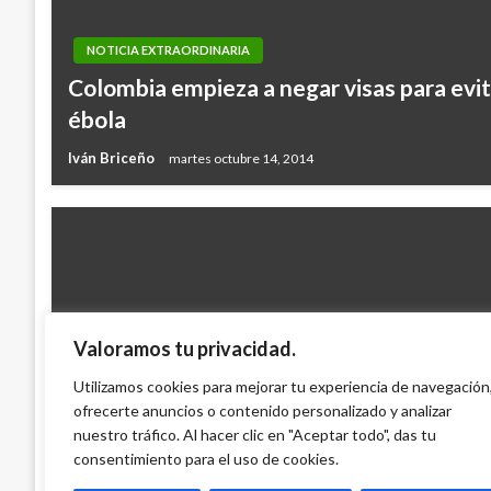
NOTICIA EXTRAORDINARIA
Colombia empieza a negar visas para evita
ébola
Iván Briceño
martes octubre 14, 2014
Valoramos tu privacidad.
NOTICIA EXTRAORDINARIA
El conflicto nació en el campo y va a ter
Utilizamos cookies para mejorar tu experiencia de navegación
ofrecerte anuncios o contenido personalizado y analizar
productivo y que genera prosperidad: Sa
nuestro tráfico. Al hacer clic en "Aceptar todo", das tu
Ariel Cabrera
jueves agosto 21, 2014
consentimiento para el uso de cookies.