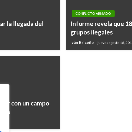
CONFLICTO ARMADO
NOTICIA EXTRAORDINARIA
r la llegada del
Informe revela que 18 
Exfiscal anticorrupci
grupos ilegales
pide perdón por haber 
Iván Briceño
jueves agosto 16, 20
Ariel Cabrera
viernes julio 14, 201
minar con un campo
,
ntos