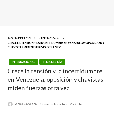
PÁGINA DE INICIO
INTERNACIONAL
CRECE LA TENSIÓN Y LA INCERTIDUMBRE EN VENEZUELA; OPOSICIÓN Y
CHAVISTAS MIDEN FUERZAS OTRA VEZ
INTERNACIONAL
TEMA DEL DÍA
Crece la tensión y la incertidumbre
en Venezuela; oposición y chavistas
miden fuerzas otra vez
Publicado
Ariel Cabrera
miércoles octubre 26, 2016
el