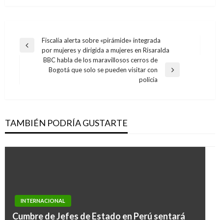
Navegación
Fiscalía alerta sobre «pirámide» integrada
Entrada
por mujeres y dirigida a mujeres en Risaralda
de
anterior
BBC habla de los maravillosos cerros de
entradas
Bogotá que solo se pueden visitar con
Entrada
policía
siguiente
TAMBIÉN PODRÍA GUSTARTE
INTERNACIONAL
Cumbre de Jefes de Estado en Perú sentará