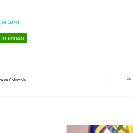
lipe Gama
 las entradas
Con
leta en Colombia
Entrada
siguiente
n antivirus: