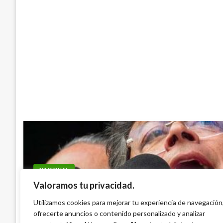
NACIONAL
Valoramos tu privacidad.
La Asamblea Nacional Constituyente no
para nadie; no derogará ni cambiará la co
Utilizamos cookies para mejorar tu experiencia de navegación
ofrecerte anuncios o contenido personalizado y analizar
Petro