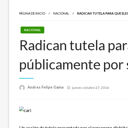
PÁGINA DE INICIO
NACIONAL
RADICAN TUTELA PARA QUE ELEC
NACIONAL
Radican tutela par
públicamente por 
Publicado
Andres Felipe Gama
jueves octubre 27, 2016
el
Un acción de tutela presentada por el personero distrit