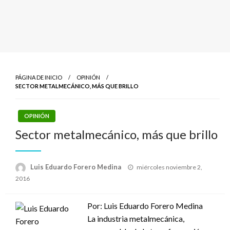
PÁGINA DE INICIO
OPINIÓN
SECTOR METALMECÁNICO, MÁS QUE BRILLO
OPINIÓN
Sector metalmecánico, más que brillo
Publicado
Luis Eduardo Forero Medina
miércoles noviembre 2,
el
2016
Por: Luis Eduardo Forero Medina
La industria metalmecánica,