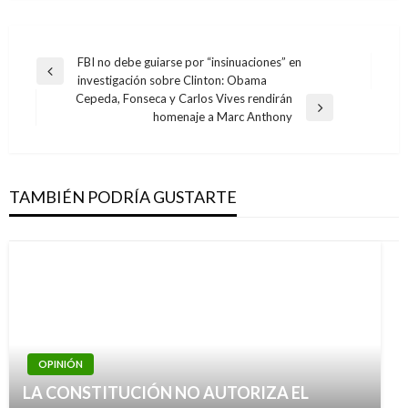
Navegación
FBI no debe guiarse por “insinuaciones” en
Entrada
investigación sobre Clinton: Obama
de
anterior
Cepeda, Fonseca y Carlos Vives rendirán
entradas
Entrada
homenaje a Marc Anthony
siguiente
TAMBIÉN PODRÍA GUSTARTE
OPINIÓN
LA CONSTITUCIÓN NO AUTORIZA EL
OPINIÓN