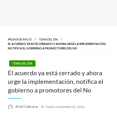
PÁGINA DE INICIO
TEMA DEL DÍA
EL ACUERDO YA ESTÁ CERRADO Y AHORA URGE LA IMPLEMENTACIÓN,
NOTIFICA EL GOBIERNO A PROMOTORES DEL NO
TEMA DEL DÍA
El acuerdo ya está cerrado y ahora
urge la implementación, notifica el
gobierno a promotores del No
Publicado
Ariel Cabrera
martes noviembre 22, 2016
el