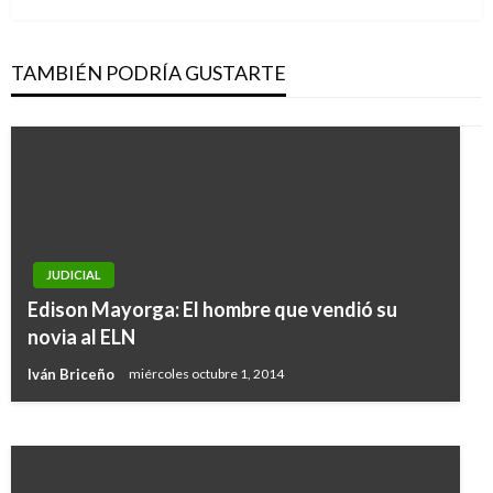
TAMBIÉN PODRÍA GUSTARTE
NOTICIA EXTRAORDINARIA
Maduro dijo que venezolanos emigran con
JUDICIAL
bolsillos llenos de dólares, pero su ministro de
Edison Mayorga: El hombre que vendió su
Defensa Vladimir Padrino admite que es por
novia al ELN
hambre
Iván Briceño
miércoles octubre 1, 2014
Ariel Cabrera
jueves septiembre 13, 2018