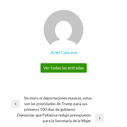
Ariel Cabrera
Ver todas las entradas
Navegación
Sin muro ni deportaciones masivas, estas
son las prioridades de Trump para sus
de
Entrada
primeros 100 días de gobierno
anterior
entradas
Denuncian que Peñalosa redujo presupuesto
Entrada
para la Secretaría de la Mujer
siguiente