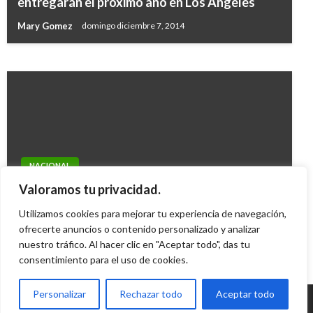
entregarán el próximo año en Los Angeles
en Colombia a venezolanos
Mary Gomez
domingo diciembre 7, 2014
Ariel Cabrera
sábado agosto 13, 2016
NACIONAL
Víctimas piden que culpables de violencia
Valoramos tu privacidad.
sexual en el conflicto armado vayan a la cárcel
Utilizamos cookies para mejorar tu experiencia de navegación,
ofrecerte anuncios o contenido personalizado y analizar
Iván Briceño
viernes septiembre 16, 2022
nuestro tráfico. Al hacer clic en "Aceptar todo", das tu
consentimiento para el uso de cookies.
Personalizar
Rechazar todo
Aceptar todo
© Radio Santa Fe 1070 am