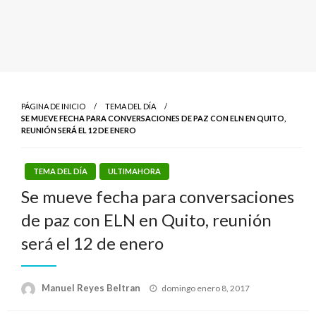
PÁGINA DE INICIO
TEMA DEL DÍA
SE MUEVE FECHA PARA CONVERSACIONES DE PAZ CON ELN EN QUITO,
REUNIÓN SERÁ EL 12 DE ENERO
TEMA DEL DÍA
ULTIMAHORA
Se mueve fecha para conversaciones
de paz con ELN en Quito, reunión
será el 12 de enero
Publicado
Manuel Reyes Beltran
domingo enero 8, 2017
el