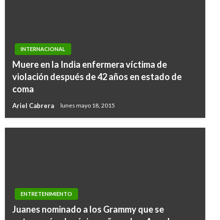
INTERNACIONAL
Muere en la India enfermera víctima de
violación después de 42 años en estado de
coma
Ariel Cabrera
lunes mayo 18, 2015
NACIONAL
ENTRETENIMIENTO
Reapertura de la frontera: Al son de la pollera
Juanes nominado a los Grammy que se
colorá y con buñuelos y chocolate recibieron