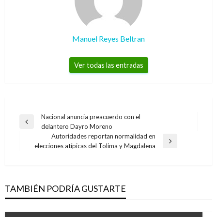
Manuel Reyes Beltran
Ver todas las entradas
Navegación
Nacional anuncia preacuerdo con el
Entrada
delantero Dayro Moreno
de
anterior
Autoridades reportan normalidad en
entradas
Entrada
elecciones atípicas del Tolima y Magdalena
siguiente
TAMBIÉN PODRÍA GUSTARTE