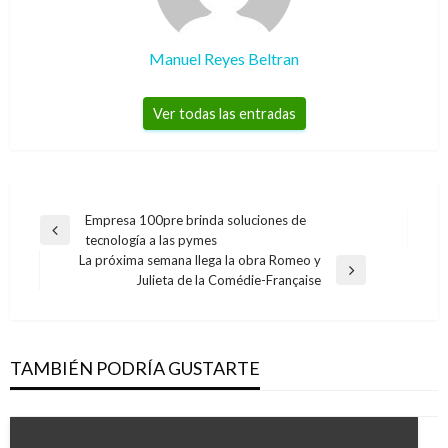
Manuel Reyes Beltran
Ver todas las entradas
Navegación
Empresa 100pre brinda soluciones de
Entrada
tecnología a las pymes
de
anterior
La próxima semana llega la obra Romeo y
entradas
Entrada
Julieta de la Comédie-Française
siguiente
TAMBIÉN PODRÍA GUSTARTE