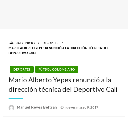
PÁGINA DE INICIO
DEPORTES
MARIO ALBERTO YEPES RENUNCIÓ A LA DIRECCIÓN TÉCNICA DEL
DEPORTIVO CALI
DEPORTES
FÚTBOL COLOMBIANO
Mario Alberto Yepes renunció a la
dirección técnica del Deportivo Cali
Publicado
Manuel Reyes Beltran
jueves marzo 9, 2017
el