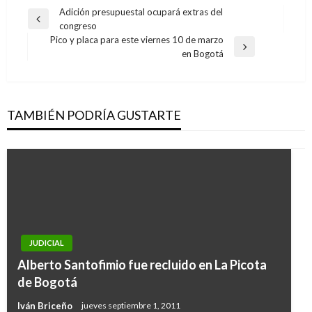
Navegación
Adición presupuestal ocupará extras del
Entrada
congreso
de
anterior
Pico y placa para este viernes 10 de marzo
entradas
Entrada
en Bogotá
siguiente
TAMBIÉN PODRÍA GUSTARTE
JUDICIAL
NOTICIA EXTRAORDINARIA
Alberto Santofimio fue recluido en La Picota
Revelan que Humberto de la Calle apoyaría
de Bogotá
una consulta interpartidista
Iván Briceño
jueves septiembre 1, 2011