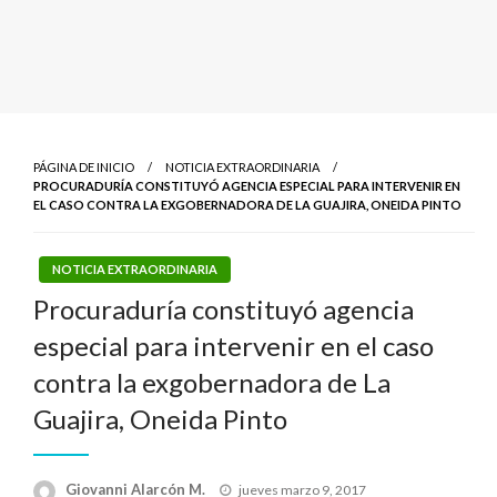
PÁGINA DE INICIO
NOTICIA EXTRAORDINARIA
PROCURADURÍA CONSTITUYÓ AGENCIA ESPECIAL PARA INTERVENIR EN
EL CASO CONTRA LA EXGOBERNADORA DE LA GUAJIRA, ONEIDA PINTO
NOTICIA EXTRAORDINARIA
Procuraduría constituyó agencia
especial para intervenir en el caso
contra la exgobernadora de La
Guajira, Oneida Pinto
Publicado
Giovanni Alarcón M.
jueves marzo 9, 2017