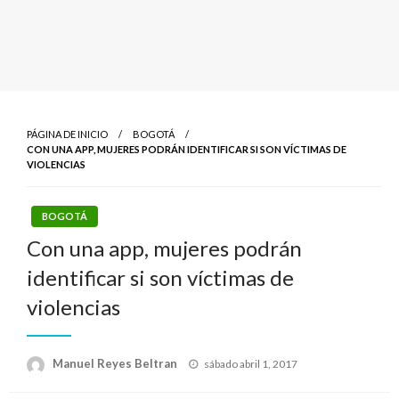
PÁGINA DE INICIO
BOGOTÁ
CON UNA APP, MUJERES PODRÁN IDENTIFICAR SI SON VÍCTIMAS DE
VIOLENCIAS
BOGOTÁ
Con una app, mujeres podrán
identificar si son víctimas de
violencias
Publicado
Manuel Reyes Beltran
sábado abril 1, 2017
el