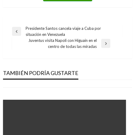
Navegación
Presidente Santos cancela viaje a Cuba por
Entrada
situación en Venezuela
de
anterior
Juventus visita Napoli con Higuaín en el
entradas
Entrada
centro de todas las miradas
siguiente
BOGOTÁ
BOGOTÁ
Denuncian aparente caso de homofobia en el
Bogotá emite bonos hoy por $600.000
Centro Comercial Andino
TAMBIÉN PODRÍA GUSTARTE
millones
Iván Briceño
lunes abril 15, 2019
Manuel Reyes Beltran
jueves mayo 21, 2020