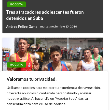
BOGOTÁ
Tres atracadores adolescentes fueron
detenidos en Suba
Andres Felipe Gama
martes noviembre 15, 2016
BOGOTÁ
En Bogotá se viven los Juegos
Intercolegiados 2025 hasta este viernes 30 de
Valoramos tu privacidad.
mayo
Utilizamos cookies para mejorar tu experiencia de navegación,
ofrecerte anuncios o contenido personalizado y analizar
Giovanni Alarcón M.
miércoles mayo 28, 2025
nuestro tráfico. Al hacer clic en "Aceptar todo", das tu
consentimiento para el uso de cookies.