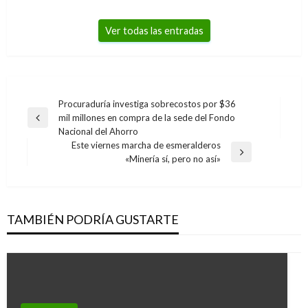
Ver todas las entradas
Navegación
Procuraduría investiga sobrecostos por $36
mil millones en compra de la sede del Fondo
de
Entrada
Nacional del Ahorro
anterior
entradas
Este viernes marcha de esmeralderos
Entrada
«Minería sí, pero no así»
siguiente
TAMBIÉN PODRÍA GUSTARTE