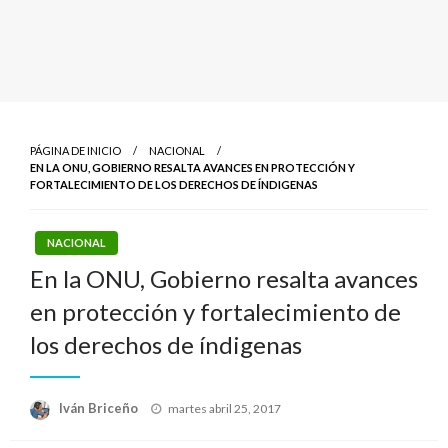
PÁGINA DE INICIO
NACIONAL
EN LA ONU, GOBIERNO RESALTA AVANCES EN PROTECCIÓN Y
FORTALECIMIENTO DE LOS DERECHOS DE ÍNDIGENAS
NACIONAL
En la ONU, Gobierno resalta avances
en protección y fortalecimiento de
los derechos de índigenas
Publicado
Iván Briceño
martes abril 25, 2017
el