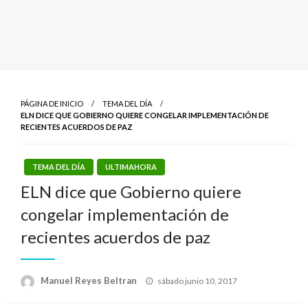
PÁGINA DE INICIO
TEMA DEL DÍA
ELN DICE QUE GOBIERNO QUIERE CONGELAR IMPLEMENTACIÓN DE
RECIENTES ACUERDOS DE PAZ
TEMA DEL DÍA
ULTIMAHORA
ELN dice que Gobierno quiere
congelar implementación de
recientes acuerdos de paz
Publicado
Manuel Reyes Beltran
sábado junio 10, 2017
el