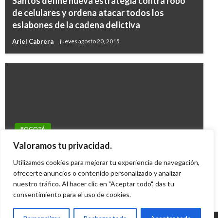
Santos define nueva estrategia contra robo
de celulares y ordena atacar todos los
eslabones de la cadena delictiva
Ariel Cabrera
jueves agosto 20, 2015
BOGOTÁ
Luís Andrés Colmenares fue asesinado:
Valoramos tu privacidad.
Eduardo Montealegre
Utilizamos cookies para mejorar tu experiencia de navegación,
ofrecerte anuncios o contenido personalizado y analizar
Carolina Urrego
martes julio 17, 2012
nuestro tráfico. Al hacer clic en "Aceptar todo", das tu
consentimiento para el uso de cookies.