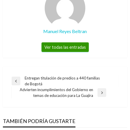
Manuel Reyes Beltran
Ver todas las entradas
Navegación
Entregan titulación de predios a 440 familias
Entrada
de Bogotá
de
anterior
Advierten incumplimientos del Gobierno en
entradas
Entrada
temas de educación para La Guajira
siguiente
NACIONAL
Encuesta revela penosa siruación de
trabajadoras domésticas durante la pandemia
TAMBIÉN PODRÍA GUSTARTE
Iván Briceño
martes mayo 19, 2020