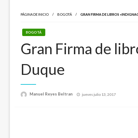
PÁGINA DE INICIO
BOGOTÁ
GRAN FIRMA DE LIBROS «INDIGNA
BOGOTÁ
Gran Firma de libr
Duque
Publicado
Manuel Reyes Beltran
jueves julio 13, 2017
el