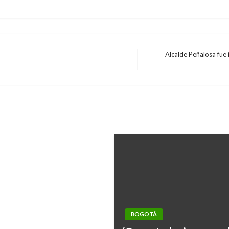
Alcalde Peñalosa fue
Entrada
siguiente
 no estaba
BOGOTÁ