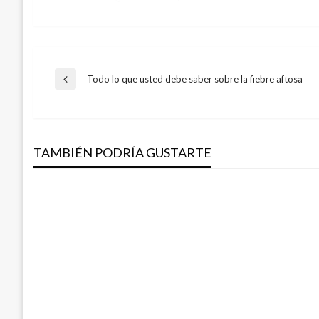
Navegación
Todo lo que usted debe saber sobre la fiebre aftosa
Entrada
anterior
BOGOTÁ
de
Conductor que ocasionó choque múltiple
borracho: Policía
TAMBIÉN PODRÍA GUSTARTE
entradas
Andres Felipe Gama
viernes diciembre 16, 2016