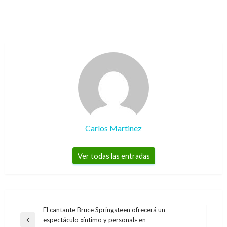
Carlos Martinez
Ver todas las entradas
Navegación
El cantante Bruce Springsteen ofrecerá un
espectáculo «íntimo y personal» en
de
Entrada