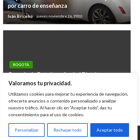
por carro de enseñanza
Iván Briceño
jueves noviembre 26, 2020
BOGOTÁ
Consejo de Estado ordenó al Distrito
indemnizar a joven atacada por un oso en un
Valoramos tu privacidad.
circo
Utilizamos cookies para mejorar tu experiencia de navegación,
Mary Gomez
ofrecerte anuncios o contenido personalizado y analizar
jueves abril 30, 2015
nuestro tráfico. Al hacer clic en "Aceptar todo", das tu
consentimiento para el uso de cookies.
Personalizar
Rechazar todo
Aceptar todo
© Radio Santa Fe 1070 am