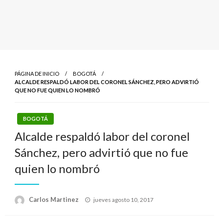
PÁGINA DE INICIO
BOGOTÁ
ALCALDE RESPALDÓ LABOR DEL CORONEL SÁNCHEZ, PERO ADVIRTIÓ
QUE NO FUE QUIEN LO NOMBRÓ
BOGOTÁ
Alcalde respaldó labor del coronel
Sánchez, pero advirtió que no fue
quien lo nombró
Publicado
Carlos Martinez
jueves agosto 10, 2017
el