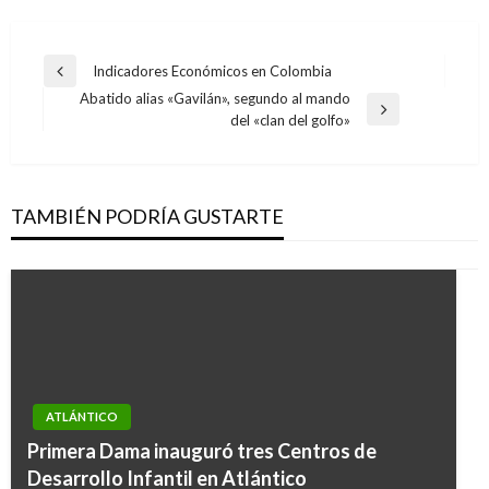
Navegación
Indicadores Económicos en Colombia
Entrada
de
Abatido alias «Gavilán», segundo al mando
anterior
Entrada
del «clan del golfo»
entradas
siguiente
TAMBIÉN PODRÍA GUSTARTE
ATLÁNTICO
Primera Dama inauguró tres Centros de
Desarrollo Infantil en Atlántico