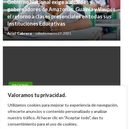
Gobierno Nacional exige a alcaldes y
gobernadores de Amazonas, Guainía y Vaupés
el retorno a clases presenciales en todas sus
Instituciones Educativas
Ariel Cabrera
sábado marzo 27, 2021
NACIONAL
Resultado de las loterías y chances de este
Valoramos tu privacidad.
miércoles 16 de noviembre en Colombia
Utilizamos cookies para mejorar tu experiencia de navegación,
ofrecerte anuncios o contenido personalizado y analizar
Ariel Cabrera
jueves noviembre 17, 2022
nuestro tráfico. Al hacer clic en "Aceptar todo", das tu
consentimiento para el uso de cookies.