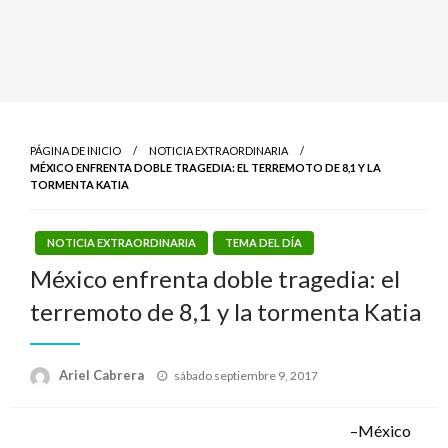
PÁGINA DE INICIO
NOTICIA EXTRAORDINARIA
MÉXICO ENFRENTA DOBLE TRAGEDIA: EL TERREMOTO DE 8,1 Y LA
TORMENTA KATIA
NOTICIA EXTRAORDINARIA
TEMA DEL DÍA
México enfrenta doble tragedia: el
terremoto de 8,1 y la tormenta Katia
Publicado
Ariel Cabrera
sábado septiembre 9, 2017
el
–México