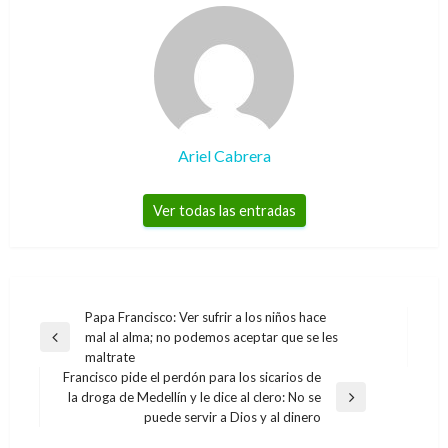
Ariel Cabrera
Ver todas las entradas
Navegación
Papa Francisco: Ver sufrir a los niños hace
mal al alma; no podemos aceptar que se les
de
Entrada
maltrate
anterior
entradas
Francisco pide el perdón para los sicarios de
la droga de Medellín y le dice al clero: No se
Entrada
puede servir a Dios y al dinero
siguiente