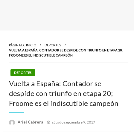
PÁGINA DE INICIO
DEPORTES
VUELTA A ESPAÑA: CONTADOR SE DESPIDE CON TRIUNFO EN ETAPA 20;
FROOME ES EL INDISCUTIBLE CAMPEÓN
DEPORTES
Vuelta a España: Contador se
despide con triunfo en etapa 20;
Froome es el indiscutible campeón
Publicado
Ariel Cabrera
sábado septiembre 9, 2017
el