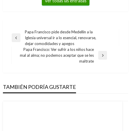
Ver todas las entradas
Navegación
Papa Francisco pide desde Medellín a la
Iglesia universal ir a lo esencial, renovarse,
de
Entrada
dejar comodidades y apegos
anterior
entradas
Papa Francisco: Ver sufrir a los niños hace
mal al alma; no podemos aceptar que se les
Entrada
maltrate
siguiente
TAMBIÉN PODRÍA GUSTARTE