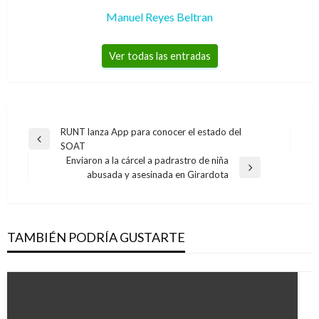
Manuel Reyes Beltran
Ver todas las entradas
Navegación
RUNT lanza App para conocer el estado del
Entrada
SOAT
de
anterior
Enviaron a la cárcel a padrastro de niña
entradas
Entrada
abusada y asesinada en Girardota
siguiente
TAMBIÉN PODRÍA GUSTARTE