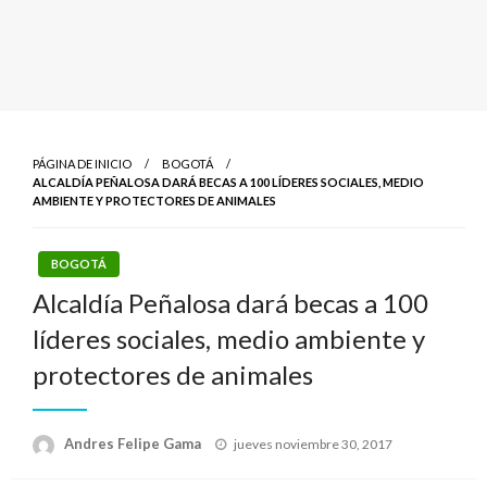
PÁGINA DE INICIO
BOGOTÁ
ALCALDÍA PEÑALOSA DARÁ BECAS A 100 LÍDERES SOCIALES, MEDIO
AMBIENTE Y PROTECTORES DE ANIMALES
BOGOTÁ
Alcaldía Peñalosa dará becas a 100
líderes sociales, medio ambiente y
protectores de animales
Publicado
Andres Felipe Gama
jueves noviembre 30, 2017
el