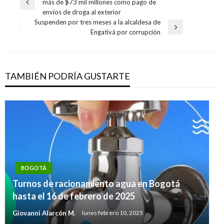
más de $73 mil millones como pago de
de
Entrada
envíos de droga al exterior
anterior
entradas
Suspenden por tres meses a la alcaldesa de
Entrada
Engativá por corrupción
siguiente
TAMBIÉN PODRÍA GUSTARTE
BOGOTÁ
Turnos de racionamiento agua en Bogotá
hasta el 16 de febrero de 2025
Giovanni Alarcón M.
lunes febrero 10, 2025