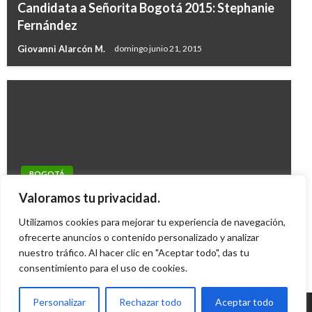
Candidata a Señorita Bogotá 2015: Stephanie
Fernández
Giovanni Alarcón M.
domingo junio 21, 2015
BOGOTÁ
Arranca el proyecto de Vigilancia por
Valoramos tu privacidad.
Cuadrantes en Bogotá
Utilizamos cookies para mejorar tu experiencia de navegación,
ofrecerte anuncios o contenido personalizado y analizar
Iván Briceño
lunes febrero 15, 2010
nuestro tráfico. Al hacer clic en "Aceptar todo", das tu
consentimiento para el uso de cookies.
Personalizar
Rechazar todo
Aceptar todo