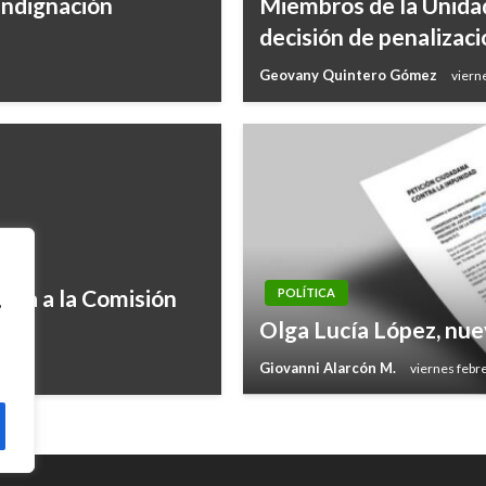
 indignación
Miembros de la Unidad
decisión de penalizaci
Geovany Quintero Gómez
viern
ina a la Comisión
POLÍTICA
,
Olga Lucía López, nuev
Giovanni Alarcón M.
viernes febr