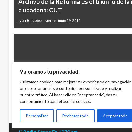
Archivo de la Reforma es el triunfo de la
ciudadana: CUT
Iván Briceño
viernes junio 29, 2012
Valoramos tu privacidad.
PANORAMA NACIONAL
La izquierda del Parlamento Europeo nom
Utilizamos cookies para mejorar tu experiencia de navegación
de la Verdad al premio Sájarov
ofrecerte anuncios o contenido personalizado y analizar
nuestro tráfico. Al hacer clic en "Aceptar todo", das tu
Iván Briceño
miércoles septiembre 14, 2022
consentimiento para el uso de cookies.
Personalizar
Rechazar todo
Aceptar todo
© Radio Santa Fe 1070 am