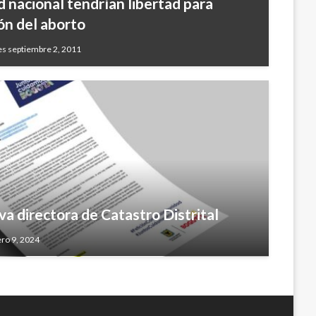
 nacional tendrían libertad para
ón del aborto
es septiembre 2, 2011
a directora de Catastro Distrital
ero 9, 2024