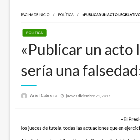
PÁGINA DE INICIO
POLÍTICA
«PUBLICAR UN ACTO LEGISLATIVO
POLÍTICA
«Publicar un acto l
sería una falseda
Publicado
Ariel Cabrera
jueves diciembre 21, 2017
el
–El Presi
los jueces de tutela, todas las actuaciones que en ejerci