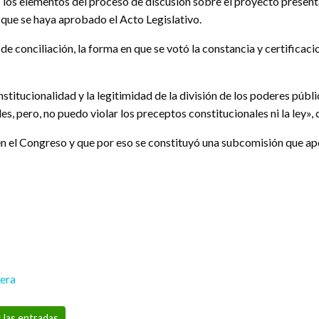
dos los elementos del proceso de discusión sobre el proyecto presen
que se haya aprobado el Acto Legislativo.
de conciliación, la forma en que se votó la constancia y certificac
Institucionalidad y la legitimidad de la división de los poderes pú
ules, pero, no puedo violar los preceptos constitucionales ni la ley»
 en el Congreso y que por eso se constituyó una subcomisión que a
rera
 las entradas