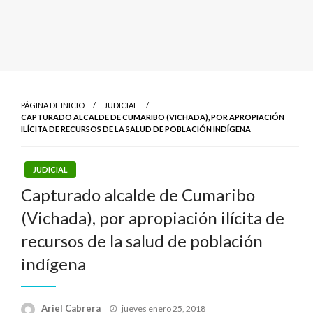
PÁGINA DE INICIO
JUDICIAL
CAPTURADO ALCALDE DE CUMARIBO (VICHADA), POR APROPIACIÓN
ILÍCITA DE RECURSOS DE LA SALUD DE POBLACIÓN INDÍGENA
JUDICIAL
Capturado alcalde de Cumaribo
(Vichada), por apropiación ilícita de
recursos de la salud de población
indígena
Publicado
Ariel Cabrera
jueves enero 25, 2018