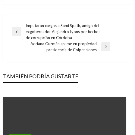
Navegación
Imputarán cargos a Sami Spath, amigo del
exgobernador Alejandro Lyons por hechos
de
Entrada
de corrupción en Córdoba
anterior
entradas
Adriana Guzmán asume en propiedad
JUDICIAL
Entrada
presidencia de Colpensiones
siguiente
LA JEP cita a audiencia pública a condenados e
investigados por despojo de tierras y vínculos
con las AUC en Urabá y Córdoba
TAMBIÉN PODRÍA GUSTARTE
Ariel Cabrera
jueves diciembre 3, 2020