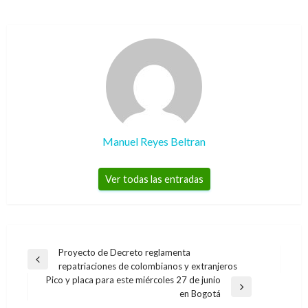
Manuel Reyes Beltran
Ver todas las entradas
Navegación
Proyecto de Decreto reglamenta
Entrada
repatriaciones de colombianos y extranjeros
de
anterior
Pico y placa para este miércoles 27 de junio
entradas
Entrada
en Bogotá
siguiente