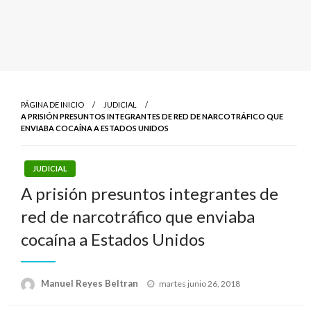
PÁGINA DE INICIO
JUDICIAL
A PRISIÓN PRESUNTOS INTEGRANTES DE RED DE NARCOTRÁFICO QUE
ENVIABA COCAÍNA A ESTADOS UNIDOS
JUDICIAL
A prisión presuntos integrantes de
red de narcotráfico que enviaba
cocaína a Estados Unidos
Publicado
Manuel Reyes Beltran
martes junio 26, 2018
el