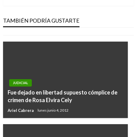
JUDICIAL
Gobierno y Asocapitales comprometidos en
reducir índices de criminalidad
TAMBIÉN PODRÍA GUSTARTE
Manuel Reyes Beltran
miércoles marzo 6, 2019
JUDICIAL
Fue dejado en libertad supuesto cómplice de
crimen de Rosa Elvira Cely
Ariel Cabrera
lunes junio 4, 2012