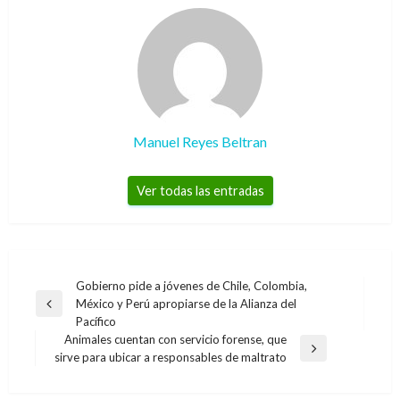
Manuel Reyes Beltran
Ver todas las entradas
Navegación
Gobierno pide a jóvenes de Chile, Colombia,
México y Perú apropiarse de la Alianza del
de
Entrada
Pacífico
anterior
entradas
Animales cuentan con servicio forense, que
Entrada
sirve para ubicar a responsables de maltrato
siguiente