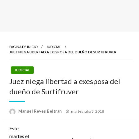
PÁGINA DE INICIO
JUDICIAL
JUEZ NIEGA LIBERTAD A EXESPOSA DEL DUEÑO DE SURTIFRUVER
JUDICIAL
Juez niega libertad a exesposa del
dueño de Surtifruver
Publicado
Manuel Reyes Beltran
martes julio 3, 2018
el
Este
martes el