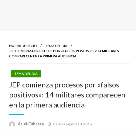
PÁGINA DE INICIO
TEMA DEL DÍA
JEP COMIENZA PROCESOS POR «FALSOS POSITIVOS»: 14 MILITARES
COMPARECEN EN LA PRIMERA AUDIENCIA
TEMA DEL DÍA
JEP comienza procesos por «falsos
positivos»: 14 militares comparecen
en la primera audiencia
Publicado
Ariel Cabrera
viernes agosto 10, 2018
el