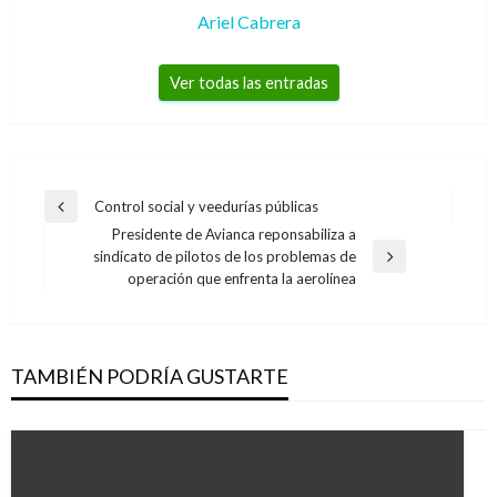
Ariel Cabrera
Ver todas las entradas
Navegación
Control social y veedurías públicas
Entrada
de
Presidente de Avianca reponsabiliza a
anterior
sindicato de pilotos de los problemas de
entradas
Entrada
operación que enfrenta la aerolínea
siguiente
TAMBIÉN PODRÍA GUSTARTE