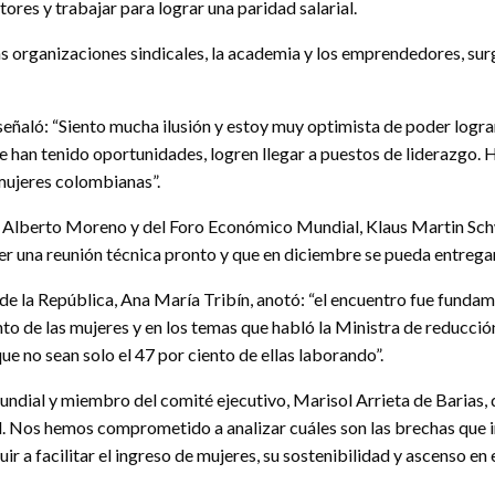
ores y trabajar para lograr una paridad salarial.
as organizaciones sindicales, la academia y los emprendedores, surg
al, señaló: “Siento mucha ilusión y estoy muy optimista de poder lo
e han tenido oportunidades, logren llegar a puestos de liderazgo. H
 mujeres colombianas”.
s Alberto Moreno y del Foro Económico Mundial, Klaus Martin Sch
 una reunión técnica pronto y que en diciembre se pueda entregar e
 de la República, Ana María Tribín, anotó: “el encuentro fue funda
to de las mujeres y en los temas que habló la Ministra de reducció
e no sean solo el 47 por ciento de ellas laborando”.
ndial y miembro del comité ejecutivo, Marisol Arrieta de Barias, 
l. Nos hemos comprometido a analizar cuáles son las brechas que i
 a facilitar el ingreso de mujeres, su sostenibilidad y ascenso en 