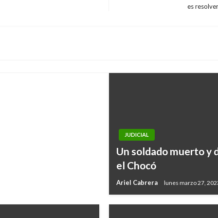
Entrada
es resolve
entencia en materia
siguiente
re el mar y la
JUDICIAL
Un soldado muerto y d
el Chocó
Ariel Cabrera
lunes marzo 27, 202