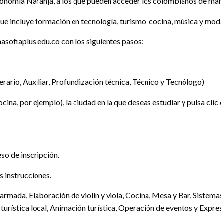
nomía Naranja, a los que pueden acceder los colombianos de maner
que incluye formación en tecnología, turismo, cocina, música y moda
asofiaplus.edu.co con los siguientes pasos:
rario, Auxiliar, Profundización técnica, Técnico y Tecnólogo)
cina, por ejemplo), la ciudad en la que deseas estudiar y pulsa cli
eso de inscripción.
as instrucciones.
 armada, Elaboración de violín y viola, Cocina, Mesa y Bar, Sistem
urística local, Animación turística, Operación de eventos y Expres