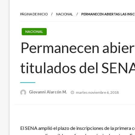
PÁGINA DE INICIO
NACIONAL
PERMANECEN ABIERTAS LAS INS
NACIONAL
Permanecen abiert
titulados del SEN
Publicado
Giovanni Alarcón M.
martes noviembre 6, 2018
el
El SENA amplió el plazo de inscripciones de la primera 