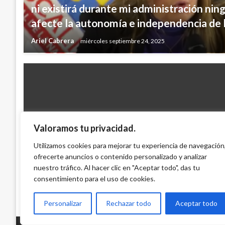
ni existirá durante mi administración nin
afecte la autonomía e independencia de l
Ariel Cabrera
miércoles septiembre 24, 2025
Valoramos tu privacidad.
NACIONAL
MinTransporte asegura que Reforma Tri
Utilizamos cookies para mejorar tu experiencia de navegación
ingresos clave para desarrollo de infraes
ofrecerte anuncios o contenido personalizado y analizar
nuestro tráfico. Al hacer clic en "Aceptar todo", das tu
Iván Briceño
viernes diciembre 30, 2016
consentimiento para el uso de cookies.
Personalizar
Rechazar todo
Aceptar todo