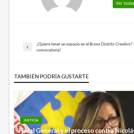
Ver todas
¿Quiere tener un espacio en el Bronx Distrito Creativo? 
Navegación
Entrada
convocatoria!
anterior
de
TAMBIÉN PODRÍA GUSTARTE
entradas
JUSTICIA
Fiscal General y el proceso contra Nicolá