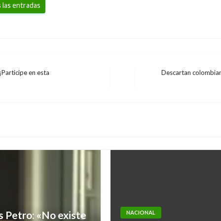
 las entradas
¡Participe en esta
Descartan colombiano
Entrada
siguiente
s Petro: «No existe
NACIONAL