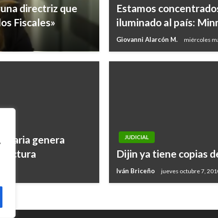
guna directriz que
Estamos concentrados
os Fiscales»
iluminado al país: Mi
Giovanni Alarcón M.
miércoles ma
butaria genera
JUDICIAL
,
tructura
Dijin ya tiene copias d
Iván Briceño
jueves octubre 7, 201