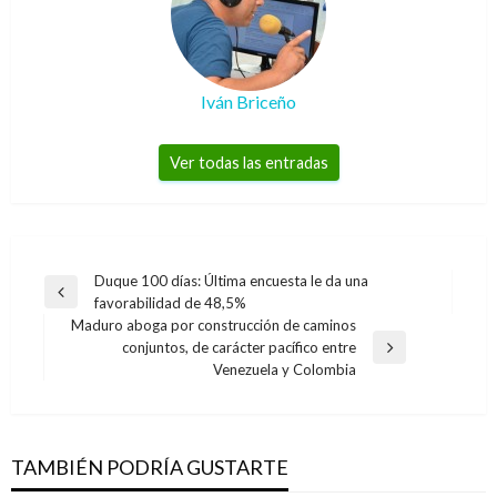
Iván Briceño
Ver todas las entradas
Navegación
Duque 100 días: Última encuesta le da una
Entrada
favorabilidad de 48,5%
de
anterior
Maduro aboga por construcción de caminos
entradas
conjuntos, de carácter pacífico entre
Entrada
Venezuela y Colombia
siguiente
CIENCIA Y TECNOLOGÍA
CIENCIA Y TECNOLOGÍA
La realidad virtual se toma los videojuegos en
CIENCIA Y TECNOLOGÍA
Google incursionará en el negocio del
2016
TAMBIÉN PODRÍA GUSTARTE
Enter Foros continúa su gira y ahora el turno
almacenamiento en línea
Manuel Reyes Beltran
martes enero 5, 2016