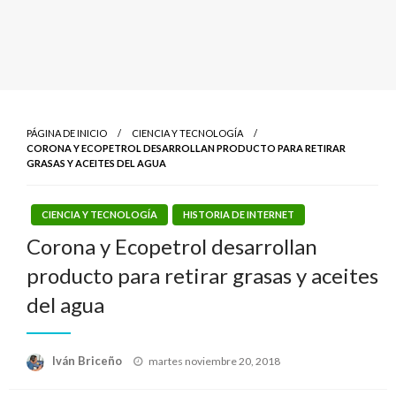
PÁGINA DE INICIO
CIENCIA Y TECNOLOGÍA
CORONA Y ECOPETROL DESARROLLAN PRODUCTO PARA RETIRAR
GRASAS Y ACEITES DEL AGUA
CIENCIA Y TECNOLOGÍA
HISTORIA DE INTERNET
Corona y Ecopetrol desarrollan
producto para retirar grasas y aceites
del agua
Publicado
Iván Briceño
martes noviembre 20, 2018
el