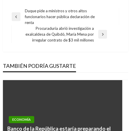
Navegación
Duque pide a ministros y otros altos
funcionarios hacer pública declaración de
de
Entrada
renta
anterior
entradas
Procuraduría abrió investigación a
exalcaldesa de Quibdó, María Mena por
Entrada
irregular contrato de $3 mil millones
siguiente
TAMBIÉN PODRÍA GUSTARTE
ECONOMÍA
Banco de la República estaría preparando el