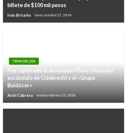
billete de $100 mil pesos
Iván Briceño
lunes octubre 27, 2014
TEMA DEL DÍA
Fue capturado el exsenador Plinio Olano por
escándalo de Odebrecht y el «Grupo
Buldócer»
Ariel Cabrera
martes febrero 13, 2018