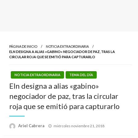
PÁGINA DE INICIO
NOTICIA EXTRAORDINARIA
ELN DESIGNA A ALIAS «GABINO» NEGOCIADOR DE PAZ, TRAS LA
CIRCULAR ROJA QUE SE EMITIÓ PARA CAPTURARLO
NOTICIA EXTRAORDINARIA
TEMA DEL DÍA
Eln designa a alias «gabino»
negociador de paz, tras la circular
roja que se emitió para capturarlo
Publicado
Ariel Cabrera
miércoles noviembre 21, 2018
el