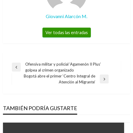
Giovanni Alarcón M.
Ver todas las entradas
Navegación
Ofensiva militar y policial ‘Agamenón II Plus’
Entrada
golpea al crimen organizado
de
anterior
Bogotá abre el primer ‘Centro Integral de
entradas
Entrada
Atención al Migrante’
siguiente
TAMBIÉN PODRÍA GUSTARTE