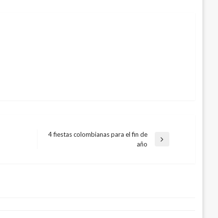
4 fiestas colombianas para el fin de
Entrada
año
siguiente
or más de $36 mil millones para
 el conflicto
rzo 4, 2017