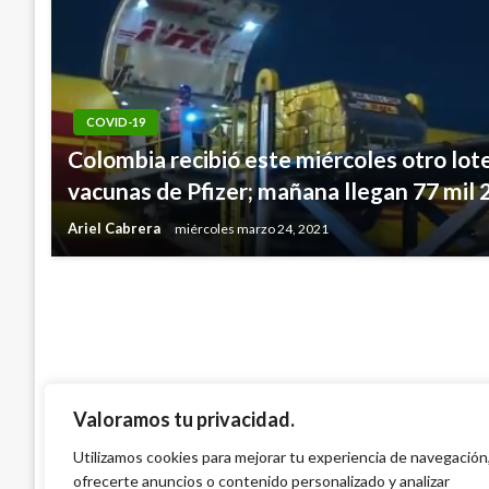
COVID-19
NOTICIA EXTRAORDINARIA
Colombia recibió este miércoles otro lot
Corte deja en firme la decisión a que par
vacunas de Pfizer; mañana llegan 77 mil
puedan adoptar
Ariel Cabrera
miércoles marzo 24, 2021
Giovanni Alarcón M.
miércoles junio 8, 2016
Valoramos tu privacidad.
Utilizamos cookies para mejorar tu experiencia de navegación
ofrecerte anuncios o contenido personalizado y analizar