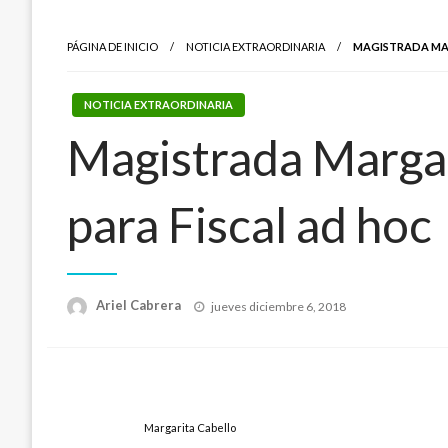
PÁGINA DE INICIO
NOTICIA EXTRAORDINARIA
MAGISTRADA MAR
NOTICIA EXTRAORDINARIA
Magistrada Margar
para Fiscal ad hoc
Publicado
Ariel Cabrera
jueves diciembre 6, 2018
el
Margarita Cabello