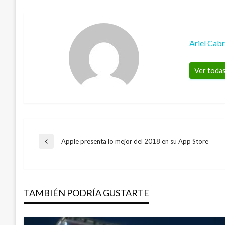
Ariel Cab
Ver todas
Navegación
Apple presenta lo mejor del 2018 en su App Store
Entrada
anterior
de
TAMBIÉN PODRÍA GUSTARTE
entradas