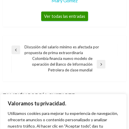
Mary Gomez
Ver todas las entradas
Navegación
Discusión del salario mínimo es afectada por
Entrada
propuesta de prima extraordinaria
de
anterior
Colombia financia nuevo modelo de
entradas
operación del Banco de Información
Entrada
NOTICIA EXTRAORDINARIA
Petrolera de clase mundial
siguiente
Colapso de puente entre Aguazul y Yopal deja
NOTICIA EXTRAORDINARIA
10 heridos e incomunicados a Casanare,
POLÍTICA
POLÍTICA
Justicia transicional que se acordó con Farc
Arauca y el Meta
TAMBIÉN PODRÍA GUSTARTE
Canciller Claudia Blum destacó la labor de la
Pleno del Congreso aceptó renuncia de
será la misma con el ELN: Canciller Holguín
Misión de Verificación de las Naciones Unidas
Ariel Cabrera
martes agosto 23, 2016
Valoramos tu privacidad.
magistrado Carlos Camargo
Manuel Reyes Beltran
jueves enero 19, 2017
en Colombia
Utilizamos cookies para mejorar tu experiencia de navegación,
Giovanni Alarcón M.
miércoles noviembre 1, 2017
Giovanni Alarcón M.
ofrecerte anuncios o contenido personalizado y analizar
viernes enero 10, 2020
nuestro tráfico. Al hacer clic en "Aceptar todo", das tu