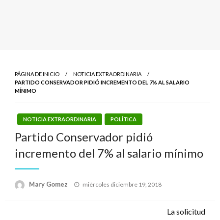
PÁGINA DE INICIO
NOTICIA EXTRAORDINARIA
PARTIDO CONSERVADOR PIDIÓ INCREMENTO DEL 7% AL SALARIO
MÍNIMO
NOTICIA EXTRAORDINARIA
POLÍTICA
Partido Conservador pidió
incremento del 7% al salario mínimo
Publicado
Mary Gomez
miércoles diciembre 19, 2018
el
La solicitud