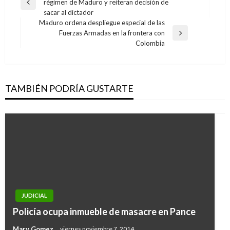
régimen de Maduro y reiteran decisión de
de
Entrada
sacar al dictador
anterior
entradas
Maduro ordena despliegue especial de las
Fuerzas Armadas en la frontera con
Entrada
Colombia
siguiente
TAMBIÉN PODRÍA GUSTARTE
JUDICIAL
Policía ocupa inmueble de masacre en Pance
Mary Gomez
viernes noviembre 7, 2014