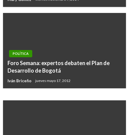
POLÍTICA
BOGOTÁ
Foro Semana: expertos debaten el Plan de
Debate: Bogotá elige este fin de semana al
Desarrollo de Bogotá
nuevo alcalde de la ciudad
Iván Briceño
jueves mayo 17, 2012
Carlos Martinez
jueves octubre 24, 2019