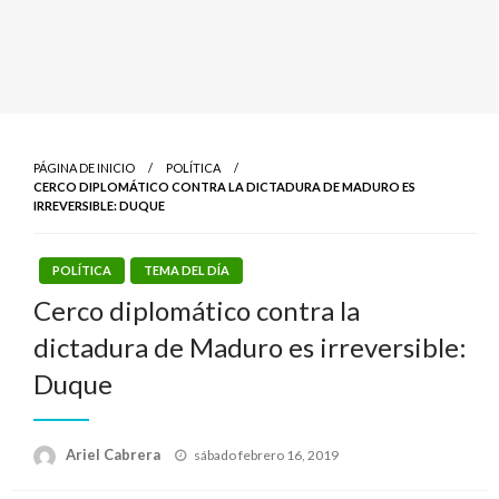
PÁGINA DE INICIO
POLÍTICA
CERCO DIPLOMÁTICO CONTRA LA DICTADURA DE MADURO ES
IRREVERSIBLE: DUQUE
POLÍTICA
TEMA DEL DÍA
Cerco diplomático contra la
dictadura de Maduro es irreversible:
Duque
Publicado
Ariel Cabrera
sábado febrero 16, 2019
el