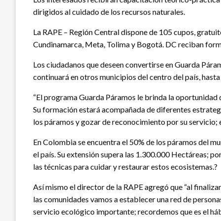
dirigidos al cuidado de los recursos naturales.
La RAPE – Región Central dispone de 105 cupos, gratuit
Cundinamarca, Meta, Tolima y Bogotá. DC reciban formaci
Los ciudadanos que deseen convertirse en Guarda Páramos
continuará en otros municipios del centro del país, hast
“El programa Guarda Páramos le brinda la oportunidad de
Su formación estará acompañada de diferentes estrategia
los páramos y gozar de reconocimiento por su servicio; e
En Colombia se encuentra el 50% de los páramos del mun
el país. Su extensión supera las 1.300.000 Hectáreas; p
las técnicas para cuidar y restaurar estos ecosistemas.?
Así mismo el director de la RAPE agregó que “al finaliza
las comunidades vamos a establecer una red de personas 
servicio ecológico importante; recordemos que es el háb