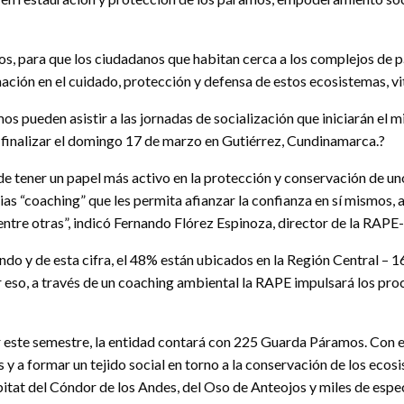
os, para que los ciudadanos que habitan cerca a los complejos de
ón en el cuidado, protección y defensa de estos ecosistemas, vital
 pueden asistir a las jornadas de socialización que iniciarán el 
a finalizar el domingo 17 de marzo en Gutiérrez, Cundinamarca.?
 tener un papel más activo en la protección y conservación de uno
s “coaching” que les permita afianzar la confianza en sí mismos, 
ntre otras”, indicó Fernando Flórez Espinoza, director de la RAPE-
do y de esta cifra, el 48% están ubicados en la Región Central – 
or eso, a través de un coaching ambiental la RAPE impulsará los p
r este semestre, la entidad contará con 225 Guarda Páramos. Con e
y a formar un tejido social en torno a la conservación de los eco
itat del Cóndor de los Andes, del Oso de Anteojos y miles de espec