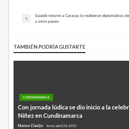
Guaidó retornó a Caracas; lo recibieron diplomáticos d
Navegación
Entrada
y otros países
anterior
de
TAMBIÉN PODRÍA GUSTARTE
entradas
CUNDINAMARCA
Con jornada lúdica se dio inicio a la celeb
Niñez en Cundinamarca
Mateo Clavijo
lunes abril 20, 2015