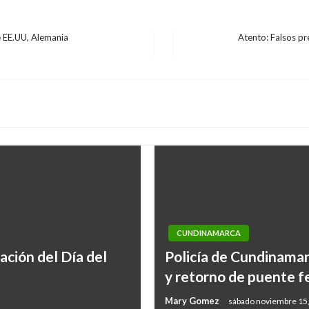
e EE.UU, Alemania
Atento: Falsos pr
Entrada
siguiente
CUNDINAMARCA
ración del Día del
Policía de Cundinamar
y retorno de puente fe
Mary Gomez
sábado noviembre 15