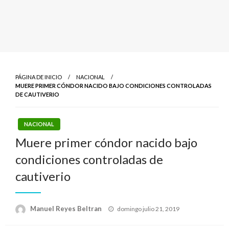
PÁGINA DE INICIO
NACIONAL
MUERE PRIMER CÓNDOR NACIDO BAJO CONDICIONES CONTROLADAS
DE CAUTIVERIO
NACIONAL
Muere primer cóndor nacido bajo
condiciones controladas de
cautiverio
Publicado
Manuel Reyes Beltran
domingo julio 21, 2019
el