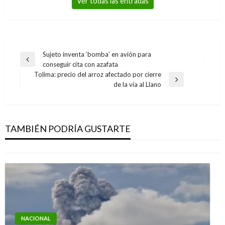
Ver todas las entradas
Navegación
Sujeto inventa ‘bomba’ en avión para
Entrada
conseguir cita con azafata
de
anterior
Tolima: precio del arroz afectado por cierre
entradas
Entrada
de la vía al Llano
siguiente
NACIONAL
Con 30 años de trayectoria Colombiatex de las
Américas abrirá negocios del sector en 2018
TAMBIÉN PODRÍA GUSTARTE
Manuel Reyes Beltran
martes diciembre 26, 2017
NACIONAL