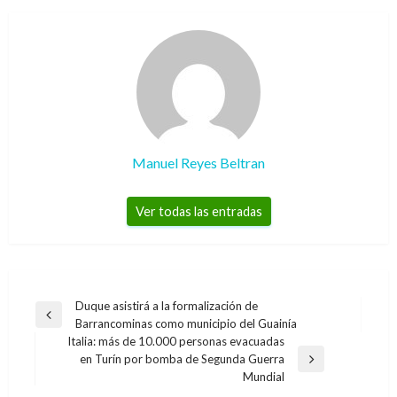
Manuel Reyes Beltran
Ver todas las entradas
Navegación
Duque asistirá a la formalización de
Entrada
Barrancominas como municipio del Guainía
de
anterior
Italia: más de 10.000 personas evacuadas
entradas
en Turín por bomba de Segunda Guerra
Entrada
Mundial
siguiente