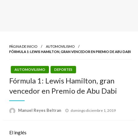
PÁGINA DE INICIO
AUTOMOVILISMO
FÓRMULA 1: LEWIS HAMILTON, GRAN VENCEDOR EN PREMIO DE ABU DABI
AUTOMOVILISMO
DEPORTES
Fórmula 1: Lewis Hamilton, gran
vencedor en Premio de Abu Dabi
Publicado
Manuel Reyes Beltran
domingo diciembre 1, 2019
el
El inglés