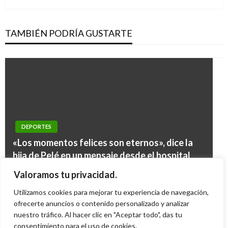
TAMBIÉN PODRÍA GUSTARTE
DEPORTES
DEPORTES
«Los momentos felices son eternos», dice la
DEPORTES
Salud del jugador Leonard Vásquez está en
hija de Pelé en un mensaje desde el hospital
Blatter la emprendió contra el balón de oro
«deterioro»
DEPORTES
Iván Briceño
martes diciembre 27, 2022
Valoramos tu privacidad.
para Messi
Iván Briceño
miércoles enero 8, 2014
Diego Forlán podría ir a Juventus
Utilizamos cookies para mejorar tu experiencia de navegación,
Iván Briceño
martes octubre 28, 2014
Mario Murcia
ofrecerte anuncios o contenido personalizado y analizar
sábado enero 8, 2011
nuestro tráfico. Al hacer clic en "Aceptar todo", das tu
consentimiento para el uso de cookies.