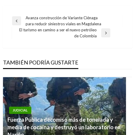
Navegación
Avanza construcción de Variante Ciénaga
Entrada
para reducir siniestros viales en Magdalena
de
anterior
El turismo en camino a ser el nuevo petróleo
entradas
Entrada
de Colombia
siguiente
TAMBIÉN PODRÍA GUSTARTE
JUDICIAL
Fuerza Pública decomisó más de tonelada y
media de cocaína y destruyó un laboratorio en
Nariño