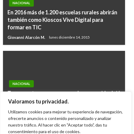
NACIONAL
En 2016 más de 1.200 escuelas rurales abrirán
también como Kioscos Vive Digital para
formar en TIC
Giovanni Alarcón M.
lunes diciembre 14, 2015
NACIONAL
Tres muertos y una persona desaparecida dejó
accidente de una camioneta que cayó al río
Valoramos tu privacidad.
Cauca
Utilizamos cookies para mejorar tu experiencia de navegación,
ofrecerte anuncios o contenido personalizado y analizar
Andres Felipe Gama
miércoles enero 17, 2018
nuestro tráfico. Al hacer clic en "Aceptar todo", das tu
consentimiento para el uso de cookies.