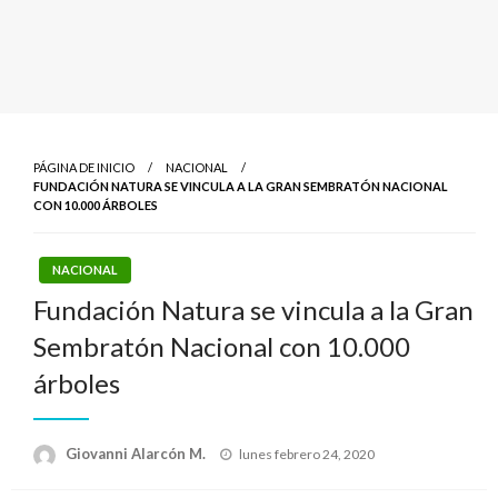
PÁGINA DE INICIO
NACIONAL
FUNDACIÓN NATURA SE VINCULA A LA GRAN SEMBRATÓN NACIONAL
CON 10.000 ÁRBOLES
NACIONAL
Fundación Natura se vincula a la Gran
Sembratón Nacional con 10.000
árboles
Publicado
Giovanni Alarcón M.
lunes febrero 24, 2020
el