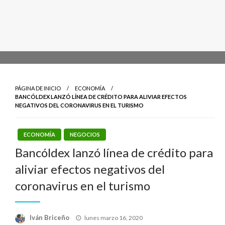
PÁGINA DE INICIO
ECONOMÍA
BANCÓLDEX LANZÓ LÍNEA DE CRÉDITO PARA ALIVIAR EFECTOS
NEGATIVOS DEL CORONAVIRUS EN EL TURISMO
ECONOMÍA
NEGOCIOS
Bancóldex lanzó línea de crédito para
aliviar efectos negativos del
coronavirus en el turismo
Publicado
Iván Briceño
lunes marzo 16, 2020