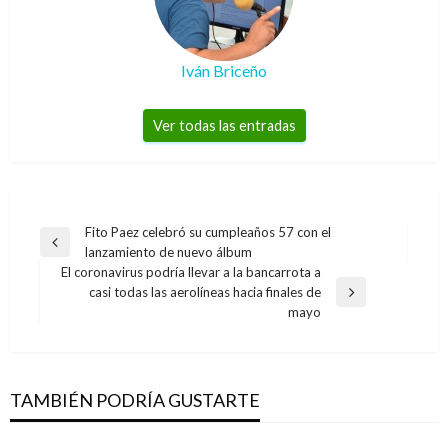
Iván Briceño
Ver todas las entradas
Navegación
Fito Paez celebró su cumpleaños 57 con el
Entrada
lanzamiento de nuevo álbum
de
anterior
El coronavirus podría llevar a la bancarrota a
entradas
casi todas las aerolíneas hacia finales de
Entrada
mayo
siguiente
ECONOMÍA
Entregan recursos para fomentar el
crecimiento de empresas de economía naranja
TAMBIÉN PODRÍA GUSTARTE
Manuel Reyes Beltran
jueves febrero 20, 2020