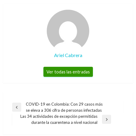
Ariel Cabrera
Ver todas las entradas
Navegación
COVID-19 en Colombia: Con 29 casos más
Entrada
se eleva a 306 cifra de personas infectadas
de
anterior
Las 34 actividades de excepción permitidas
entradas
Entrada
durante la cuarentena a nivel nacional
siguiente