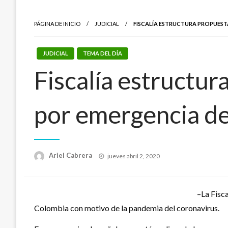
PÁGINA DE INICIO
JUDICIAL
FISCALÍA ESTRUCTURA PROPUEST
JUDICIAL
TEMA DEL DÍA
Fiscalía estructur
por emergencia de
Publicado
Ariel Cabrera
jueves abril 2, 2020
el
–La Fisc
Colombia con motivo de la pandemia del coronavirus.