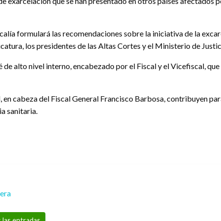
de exarcelación que se han presentado en otros países afectados po
alía formulará las recomendaciones sobre la iniciativa de la excarc
atura, los presidentes de las Altas Cortes y el Ministerio de Justic
de alto nivel interno, encabezado por el Fiscal y el Vicefiscal, qu
, en cabeza del Fiscal General Francisco Barbosa, contribuyen para
a sanitaria.
rera
 las entradas