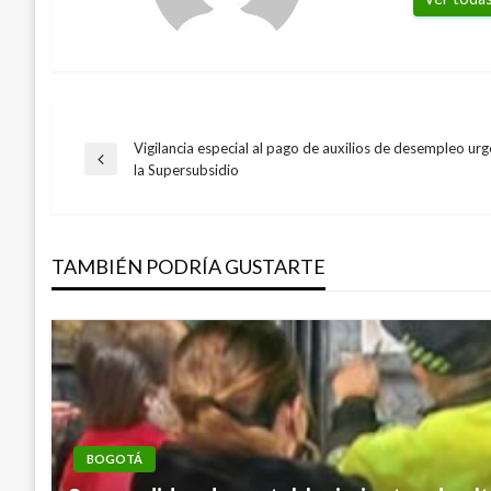
Vigilancia especial al pago de auxilios de desempleo urg
Navegación
Entrada
la Supersubsidio
anterior
de
TAMBIÉN PODRÍA GUSTARTE
entradas
BOGOTÁ