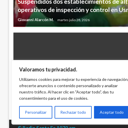
Suspendidos dos establecimientos de alt
operativos de inspección y control en Us
Giovanni Alarcón M.
martes julio 28, 2026
Valoramos tu privacidad.
TEMA DEL DÍA
Obama dice que la guerra está terminando 
Utilizamos cookies para mejorar tu experiencia de navegación
recuperación económica
ofrecerte anuncios o contenido personalizado y analizar
nuestro tráfico. Al hacer clic en "Aceptar todo", das tu
Ariel Cabrera
lunes enero 21, 2013
consentimiento para el uso de cookies.
Personalizar
Rechazar todo
Aceptar todo
© Radio Santa Fe 1070 am