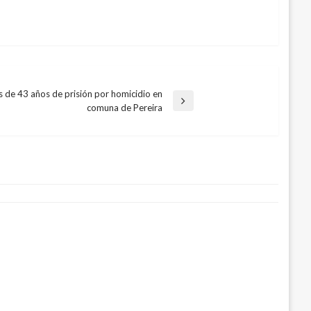
 de 43 años de prisión por homicidio en
comuna de Pereira
n Nariño no dejó daños de
14