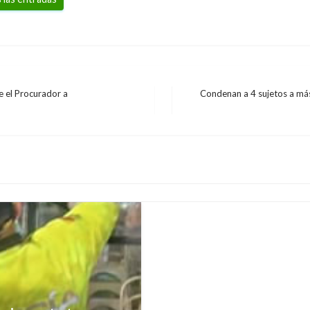
e el Procurador a
Condenan a 4 sujetos a más
Entrada
NOTICIA EXTRAORDINARIA
siguiente
Sismo de 5.8 grados e
consideración
Iván Briceño
lunes octubre 20, 20
TEMA DEL DÍA