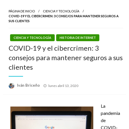
PÁGINA DE INICIO
CIENCIA Y TECNOLOGÍA
COVID-19 Y EL CIBERCRIMEN: 3 CONSEJOS PARA MANTENER SEGUROS A
SUS CLIENTES
CIENCIA Y TECNOLOGÍA
HISTORIA DE INTERNET
COVID-19 y el cibercrimen: 3
consejos para mantener seguros a sus
clientes
Publicado
Iván Briceño
lunes abril 13, 2020
el
La
pandemia
de
COVID-