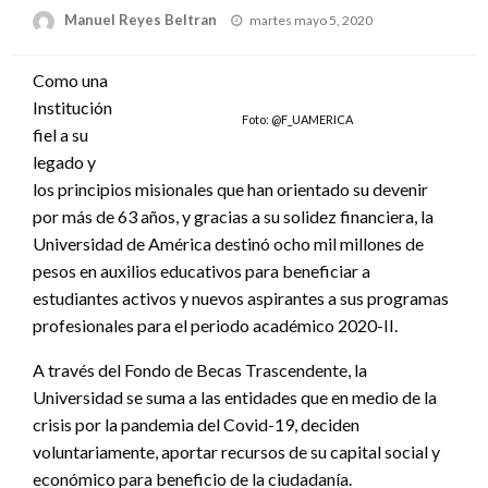
Publicado
Manuel Reyes Beltran
martes mayo 5, 2020
el
Como una
Institución
Foto: @F_UAMERICA
fiel a su
legado y
los principios misionales que han orientado su devenir
por más de 63 años, y gracias a su solidez financiera, la
Universidad de América destinó ocho mil millones de
pesos en auxilios educativos para beneficiar a
estudiantes activos y nuevos aspirantes a sus programas
profesionales para el periodo académico 2020-II.
A través del Fondo de Becas Trascendente, la
Universidad se suma a las entidades que en medio de la
crisis por la pandemia del Covid-19, deciden
voluntariamente, aportar recursos de su capital social y
económico para beneficio de la ciudadanía.