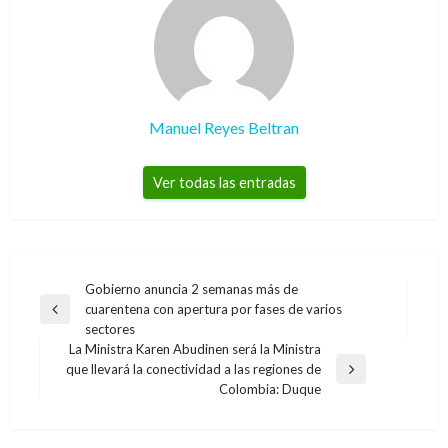
Manuel Reyes Beltran
Ver todas las entradas
Navegación
Gobierno anuncia 2 semanas más de
cuarentena con apertura por fases de varios
de
Entrada
sectores
anterior
entradas
La Ministra Karen Abudinen será la Ministra
que llevará la conectividad a las regiones de
Entrada
Colombia: Duque
siguiente