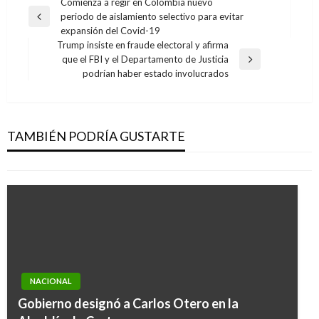
Navegación
Comienza a regir en Colombia nuevo
periodo de aislamiento selectivo para evitar
de
Entrada
expansión del Covid-19
anterior
entradas
Trump insiste en fraude electoral y afirma
que el FBI y el Departamento de Justicia
Entrada
podrían haber estado involucrados
siguiente
NACIONAL
Inician labores de desminado humanitario en
Mesetas, Meta
TAMBIÉN PODRÍA GUSTARTE
Giovanni Alarcón M.
miércoles marzo 29, 2017
NACIONAL
Gobierno designó a Carlos Otero en la