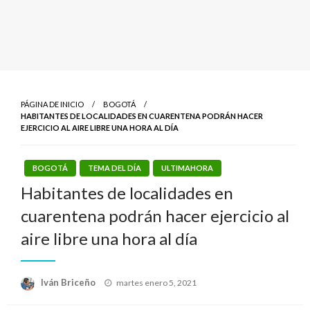
PÁGINA DE INICIO
BOGOTÁ
HABITANTES DE LOCALIDADES EN CUARENTENA PODRÁN HACER
EJERCICIO AL AIRE LIBRE UNA HORA AL DÍA
BOGOTÁ
TEMA DEL DÍA
ULTIMAHORA
Habitantes de localidades en
cuarentena podrán hacer ejercicio al
aire libre una hora al día
Publicado
Iván Briceño
martes enero 5, 2021
el