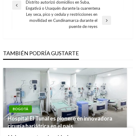
Navegación
Distrito autorizó domicilios en Suba,
Entrada
Engativá o Usaquén durante la cuarentena
de
anterior
Ley seca, pico y cedula y restricciones en
entradas
movilidad en Cundinamarca durante el
Entrada
puente de reyes
siguiente
TAMBIÉN PODRÍA GUSTARTE
BOGOTÁ
NOTICIA EXTRAORDINARIA
Hospital El Tunal es pionero en innovadora
JUDICIAL
NOTICIA EXTRAORDINARIA
Venezolanos representan el 3,4% de la
cirugía bariátrica en el país
Tras amenazas de muerte exfiscal Gustavo
Fuerza Pública recuperó $1.200 millones del
población en Colombia