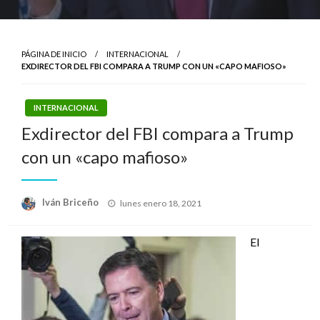
PÁGINA DE INICIO
INTERNACIONAL
EXDIRECTOR DEL FBI COMPARA A TRUMP CON UN «CAPO MAFIOSO»
INTERNACIONAL
Exdirector del FBI compara a Trump
con un «capo mafioso»
Publicado
Iván Briceño
lunes enero 18, 2021
el
El