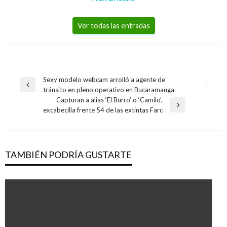
Ver todas las entradas
Navegación
Sexy modelo webcam arrolló a agente de
Entrada
tránsito en pleno operativo en Bucaramanga
de
anterior
Capturan a alias ‘El Burro’ o ‘Camilo’,
entradas
Entrada
excabecilla frente 54 de las extintas Farc
siguiente
TAMBIÉN PODRÍA GUSTARTE