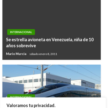
INTERNACIONAL
Se estrella avioneta en Venezuela, niña de 10
años sobrevive
Mario Murcia
sábado enero 8, 2011
INTERNACIONAL
China presenta prototipo del tren más rápido
Valoramos tu privacidad.